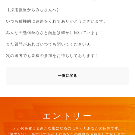
【採用担当からみなさんへ】
いつも積極的に連絡をくれてありがとうございます。
みんなの勉強熱心さと熱意は確かに届いています！
また質問があればいつでも聞いてください★
次の選考でも皆様の参加をお待ちしております！
一覧に戻る
エ
ン
ト
リ
ー
えがおを変える新たな風になるのは
きっとあなたの個性です。
「業界NO.1」を実現する
そんなあなたの挑戦を
お待ちしております。