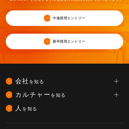
中途採用エントリー
新卒採用エントリー
会社
を知る
カルチャー
を知る
社長メッセージ
人
を知る
会社概要
プロジェクトストーリー
データで見るえがお
お客様との絆ストーリー