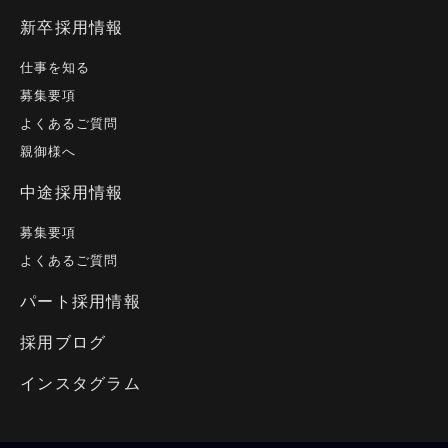
部署紹介
新卒採用情報
社内イベント
仕事を知る
研修・制度
えがお30年史
募集要項
オフィス紹介
よくあるご質問
親御様へ
女性活躍について
中途採用情報
えがおの事業
募集要項
えがおのSDGsへの取り組み
よくあるご質問
パート採用情報
採用ブログ
インスタグラム