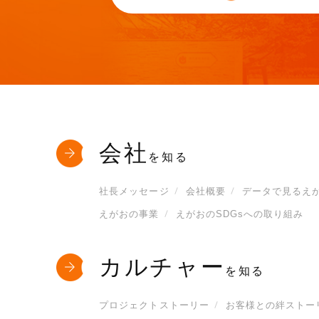
会社
を知る
社長メッセージ
会社概要
データで見るえ
えがおの事業
えがおのSDGsへの取り組み
カルチャー
を知る
プロジェクトストーリー
お客様との絆ストー