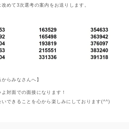
は改めて3次選考の案内をお送りします。
当からみなさんへ】
いよ対面での面接になります！
いできることを心から楽しみにしております(^^)