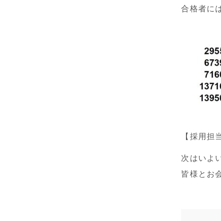
合格者に
【採用担
次はいよ
皆様とお会