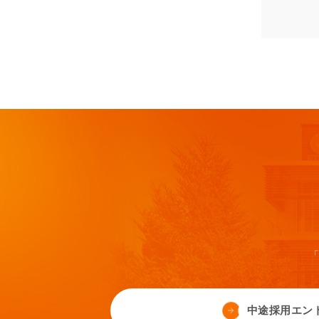
「
中途採用エン